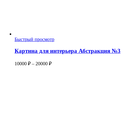
Быстрый просмотр
Картина для интерьера Абстракция №3
Диапазон
10000
₽
–
20000
₽
цен:
10000 ₽
–
20000 ₽