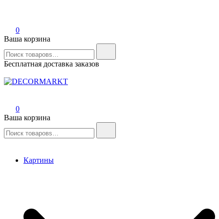
0
Ваша корзина
Найти:
Бесплатная доставка заказов
DECORMARKT
Картины для интерьера ручной работы
0
Ваша корзина
Найти:
Картины