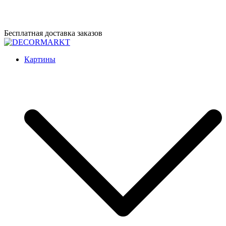
Перейти
Бесплатная доставка заказов
к
содержимому
DECORMARKT
Картины для интерьера ручной работы
Картины