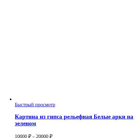
Быстрый просмотр
Картина из гипса рельефная Белые арки на
зеленом
Диапазон
10000
₽
–
20000
₽