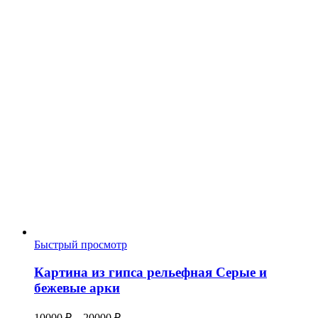
Быстрый просмотр
Картина из гипса рельефная Серые и
бежевые арки
Диапазон
10000
₽
–
20000
₽