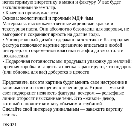
неповторимую энергетику в мазки и фактуру. У вас будет
эксклюзивный экземпляр.
• Качество премиум-класса.
Основа: экологичный и прочный МДФ 4мм
Материалы: высококачественные акриловые краски и
текстурная паста. Они абсолютно безопасны для здоровья, не
выгорают и сохраняют яркость на долгие годы.
• Универсальный дизайн: сдержанная эстетика и благородная
фактура позволяют картине органично вписаться в любой
интерьер: от современной классики и лофта до эко-стиля и
неоклассики.
• Подарочная готовность: мы продумали упаковку до мелочей:
прочная коробка и защитная пленка гарантируют, что подарок
(или обновка для вас) доберется в целости.
Представьте, как эта картина будет менять свое настроение в
зависимости от освещения в течение дня. Утром — мягкий
свет подчеркнет нежность фактуры, вечером — рельефные
линии отбросят изысканные тени. Это «живой» декор,
который наполнит комнату объемом и глубиной.
Сделайте свой интерьер уникальным — закажите картину
сейчас.
DK021