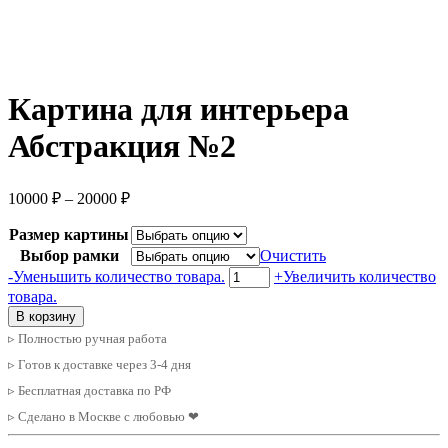
Картина для интерьера
Абстракция №2
Диапазон
10000
₽
–
20000
₽
цен:
10000 ₽
Размер картины
–
Выбор рамки
Очистить
20000 ₽
Количество
-
Уменьшить количество товара.
+
Увеличить количество
товара
товара.
Картина
В корзину
для
▹ Полностью ручная работа
интерьера
Абстракция
▹ Готов к доставке через 3-4 дня
№2
▹ Бесплатная доставка по РФ
▹ Сделано в Москве с любовью ❤