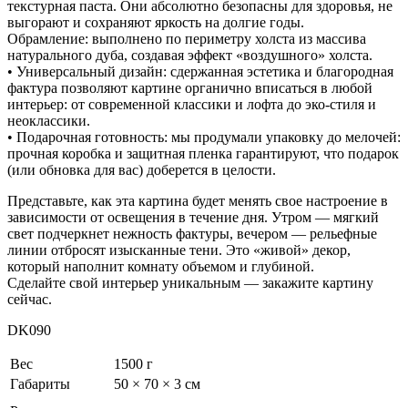
текстурная паста. Они абсолютно безопасны для здоровья, не
выгорают и сохраняют яркость на долгие годы.
Обрамление: выполнено по периметру холста из массива
натурального дуба, создавая эффект «воздушного» холста.
• Универсальный дизайн: сдержанная эстетика и благородная
фактура позволяют картине органично вписаться в любой
интерьер: от современной классики и лофта до эко-стиля и
неоклассики.
• Подарочная готовность: мы продумали упаковку до мелочей:
прочная коробка и защитная пленка гарантируют, что подарок
(или обновка для вас) доберется в целости.
Представьте, как эта картина будет менять свое настроение в
зависимости от освещения в течение дня. Утром — мягкий
свет подчеркнет нежность фактуры, вечером — рельефные
линии отбросят изысканные тени. Это «живой» декор,
который наполнит комнату объемом и глубиной.
Сделайте свой интерьер уникальным — закажите картину
сейчас.
DK090
Вес
1500 г
Габариты
50 × 70 × 3 см