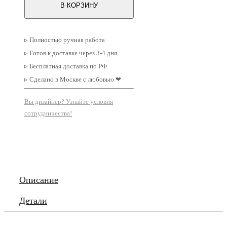
В КОРЗИНУ
обрамлении
Фигуры
№4
▹ Полностью ручная работа
▹ Готов к доставке через 3-4 дня
▹ Бесплатная доставка по РФ
▹ Сделано в Москве с любовью ❤
Вы дизайнер? Узнайте условия
сотрудничества!
Описание
Детали