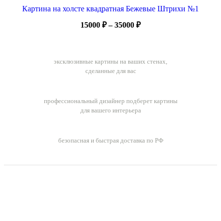
Картина на холсте квадратная Бежевые Штрихи №1
Диапазон
15000
₽
–
35000
₽
цен:
15000 ₽
Ручная работа
–
эксклюзивные картины на ваших стенах,
35000 ₽
сделанные для вас
Бесплатный подбор картин
профессиональный дизайнер подберет картины
для вашего интерьера
Бесплатная доставка заказов
безопасная и быстрая доставка по РФ