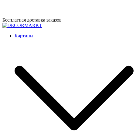
Перейти
Бесплатная доставка заказов
к
содержимому
DECORMARKT
Картины для интерьера ручной работы
Картины