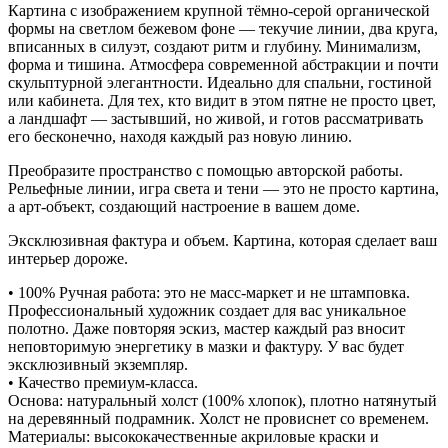
Картина с изображением крупной тёмно-серой органической
формы на светлом бежевом фоне — текучие линии, два круга,
вписанных в силуэт, создают ритм и глубину. Минимализм,
форма и тишина. Атмосфера современной абстракции и почти
скульптурной элегантности. Идеально для спальни, гостиной
или кабинета. Для тех, кто видит в этом пятне не просто цвет,
а ландшафт — застывший, но живой, и готов рассматривать
его бесконечно, находя каждый раз новую линию.
Преобразите пространство с помощью авторской работы.
Рельефные линии, игра света и тени — это не просто картина,
а арт-объект, создающий настроение в вашем доме.
Эксклюзивная фактура и объем. Картина, которая сделает ваш
интерьер дороже.
• 100% Ручная работа: это не масс-маркет и не штамповка.
Профессиональный художник создает для вас уникальное
полотно. Даже повторяя эскиз, мастер каждый раз вносит
неповторимую энергетику в мазки и фактуру. У вас будет
эксклюзивный экземпляр.
• Качество премиум-класса.
Основа: натуральный холст (100% хлопок), плотно натянутый
на деревянный подрамник. Холст не провиснет со временем.
Материалы: высококачественные акриловые краски и