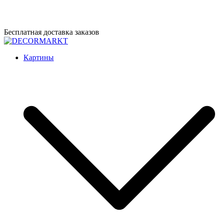
Перейти
Бесплатная доставка заказов
к
содержимому
DECORMARKT
Картины для интерьера ручной работы
Картины