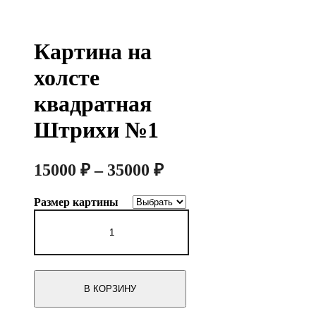
Картина на
холсте
квадратная
Штрихи №1
Диапазон
15000
₽
–
35000
₽
цен:
Размер картины
15000 ₽
Количество
–
товара
Картина
35000 ₽
на
холсте
квадратная
В КОРЗИНУ
Штрихи
№1