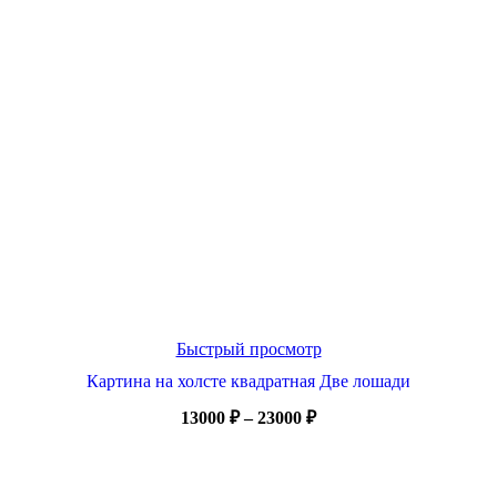
Быстрый просмотр
Картина на холсте квадратная Две лошади
Диапазон
13000
₽
–
23000
₽
цен:
13000 ₽
Ручная работа
–