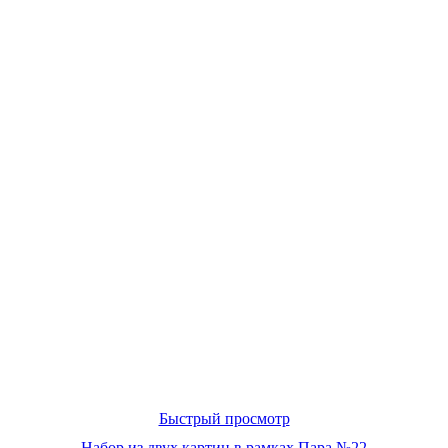
Быстрый просмотр
Набор из двух картин в рамках Пара №22