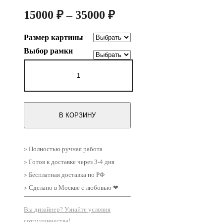
Диапазон
15000
₽
–
35000
₽
цен:
Размер картины
15000 ₽
Выбор рамки
–
Количество
35000 ₽
товара
Набор
из
двух
картин
В КОРЗИНУ
в
рамках
Пара
№57
▹ Полностью ручная работа
▹ Готов к доставке через 3-4 дня
▹ Бесплатная доставка по РФ
▹ Сделано в Москве с любовью ❤
Вы дизайнер? Узнайте условия
сотрудничества!