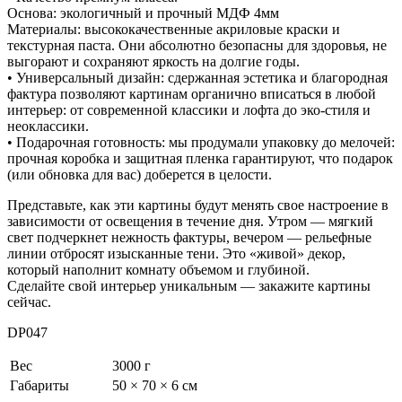
Основа: экологичный и прочный МДФ 4мм
Материалы: высококачественные акриловые краски и
текстурная паста. Они абсолютно безопасны для здоровья, не
выгорают и сохраняют яркость на долгие годы.
• Универсальный дизайн: сдержанная эстетика и благородная
фактура позволяют картинам органично вписаться в любой
интерьер: от современной классики и лофта до эко-стиля и
неоклассики.
• Подарочная готовность: мы продумали упаковку до мелочей:
прочная коробка и защитная пленка гарантируют, что подарок
(или обновка для вас) доберется в целости.
Представьте, как эти картины будут менять свое настроение в
зависимости от освещения в течение дня. Утром — мягкий
свет подчеркнет нежность фактуры, вечером — рельефные
линии отбросят изысканные тени. Это «живой» декор,
который наполнит комнату объемом и глубиной.
Сделайте свой интерьер уникальным — закажите картины
сейчас.
DP047
Вес
3000 г
Габариты
50 × 70 × 6 см