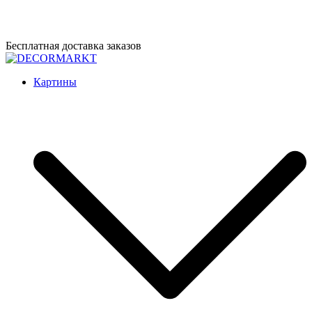
Перейти
Бесплатная доставка заказов
к
содержимому
DECORMARKT
Картины для интерьера ручной работы
Картины