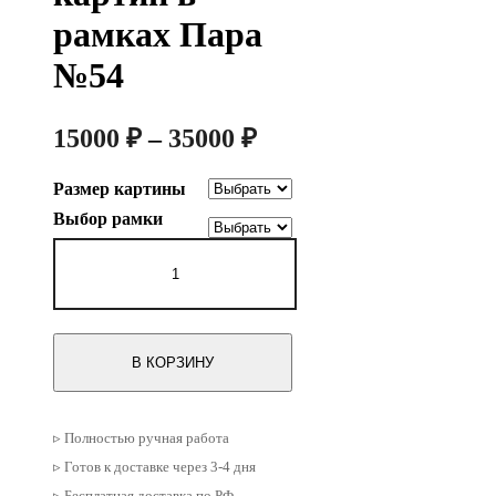
рамках Пара
№54
Диапазон
15000
₽
–
35000
₽
цен:
Размер картины
15000 ₽
Выбор рамки
–
Количество
35000 ₽
товара
Набор
из
двух
картин
В КОРЗИНУ
в
рамках
Пара
№54
▹ Полностью ручная работа
▹ Готов к доставке через 3-4 дня
▹ Бесплатная доставка по РФ