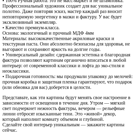
• 100% Ручная работа: это не масс-маркет и не штамповка.
Профессиональный художник создает для вас уникальное
полотно. Даже повторяя эскиз, мастер каждый раз вносит
неповторимую энергетику в мазки и фактуру. У вас будет
эксклюзивный экземпляр.
• Качество премиум-класса.
Основа: экологичный и прочный МДФ 4мм
Материалы: высококачественные акриловые краски и
текстурная паста. Они абсолютно безопасны для здоровья, не
выгорают и сохраняют яркость на долгие годы.
• Универсальный дизайн: сдержанная эстетика и благородная
фактура позволяют картинам органично вписаться в любой
интерьер: от современной классики и лофта до эко-стиля и
неоклассики.
• Подарочная готовность: мы продумали упаковку до мелочей:
прочная коробка и защитная пленка гарантируют, что подарок
(или обновка для вас) доберется в целости.
Представьте, как эти картины будут менять свое настроение в
зависимости от освещения в течение дня. Утром — мягкий
свет подчеркнет нежность фактуры, вечером — рельефные
линии отбросят изысканные тени. Это «живой» декор,
который наполнит комнату объемом и глубиной.
Сделайте свой интерьер уникальным — закажите картины
сейчас.