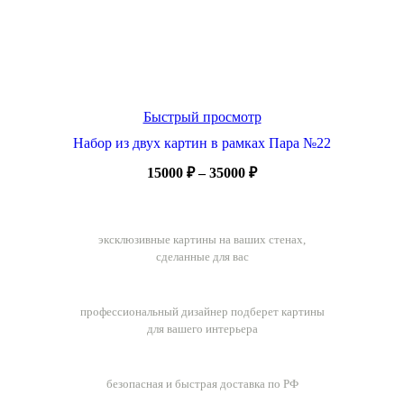
Быстрый просмотр
Набор из двух картин в рамках Пара №22
Диапазон
15000
₽
–
35000
₽
цен:
15000 ₽
Ручная работа
–
эксклюзивные картины на ваших стенах,
35000 ₽
сделанные для вас
Бесплатный подбор картин
профессиональный дизайнер подберет картины
для вашего интерьера
Бесплатная доставка заказов
безопасная и быстрая доставка по РФ