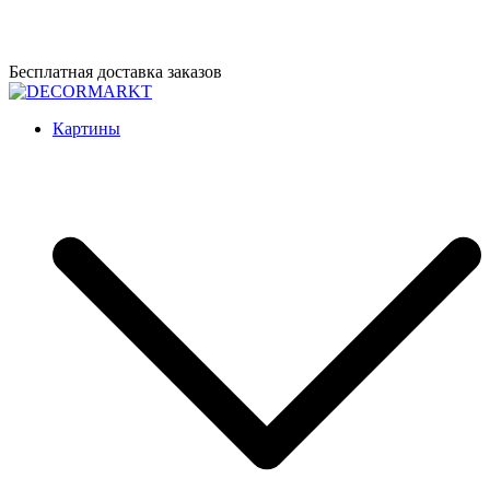
Перейти
Бесплатная доставка заказов
к
содержимому
DECORMARKT
Картины для интерьера ручной работы
Картины