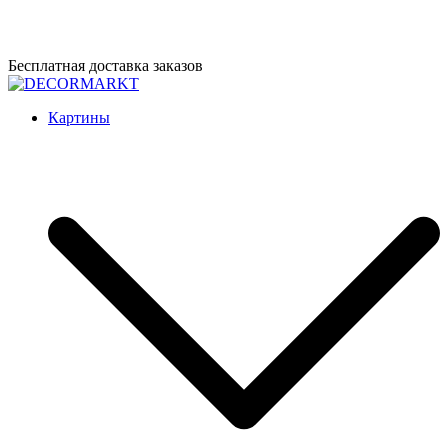
Перейти
Бесплатная доставка заказов
к
содержимому
DECORMARKT
Картины для интерьера ручной работы
Картины