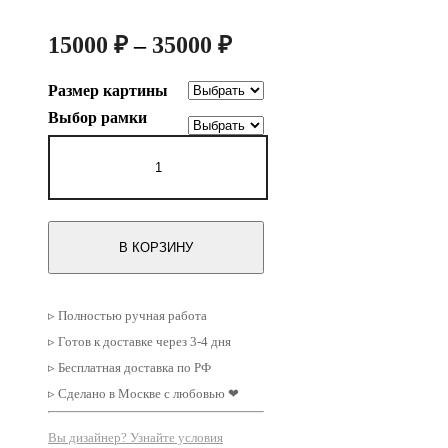
Диапазон
15000
₽
–
35000
₽
цен:
Размер картины
15000 ₽
Выбор рамки
–
Количество
35000 ₽
товара
Набор
из
двух
картин
В КОРЗИНУ
в
рамках
Пара
№49
▹ Полностью ручная работа
▹ Готов к доставке через 3-4 дня
▹ Бесплатная доставка по РФ
▹ Сделано в Москве с любовью ❤
Вы дизайнер? Узнайте условия