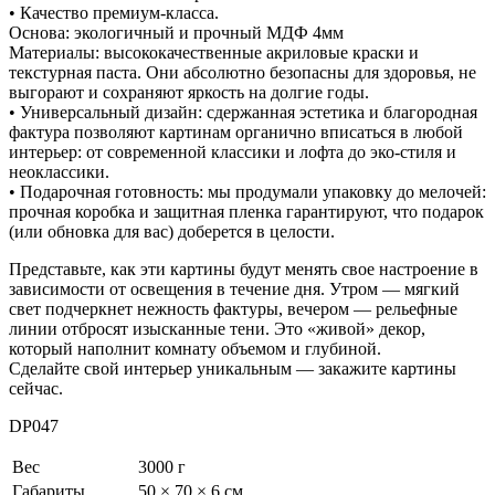
• Качество премиум-класса.
Основа: экологичный и прочный МДФ 4мм
Материалы: высококачественные акриловые краски и
текстурная паста. Они абсолютно безопасны для здоровья, не
выгорают и сохраняют яркость на долгие годы.
• Универсальный дизайн: сдержанная эстетика и благородная
фактура позволяют картинам органично вписаться в любой
интерьер: от современной классики и лофта до эко-стиля и
неоклассики.
• Подарочная готовность: мы продумали упаковку до мелочей:
прочная коробка и защитная пленка гарантируют, что подарок
(или обновка для вас) доберется в целости.
Представьте, как эти картины будут менять свое настроение в
зависимости от освещения в течение дня. Утром — мягкий
свет подчеркнет нежность фактуры, вечером — рельефные
линии отбросят изысканные тени. Это «живой» декор,
который наполнит комнату объемом и глубиной.
Сделайте свой интерьер уникальным — закажите картины
сейчас.
DP047
Вес
3000 г
Габариты
50 × 70 × 6 см