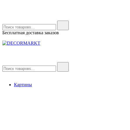
Найти:
Бесплатная доставка заказов
DECORMARKT
Картины для интерьера ручной работы
Найти:
Картины