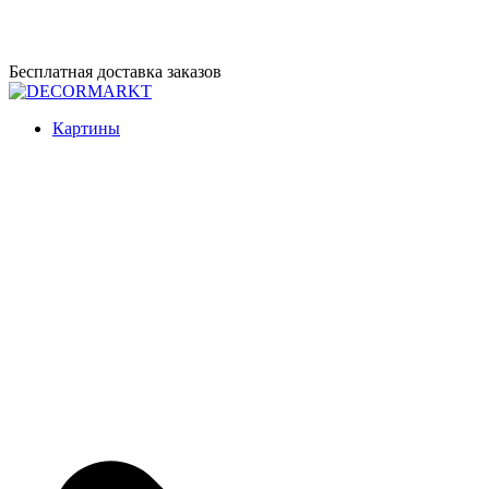
Перейти
Бесплатная доставка заказов
к
содержимому
DECORMARKT
Картины для интерьера ручной работы
Картины