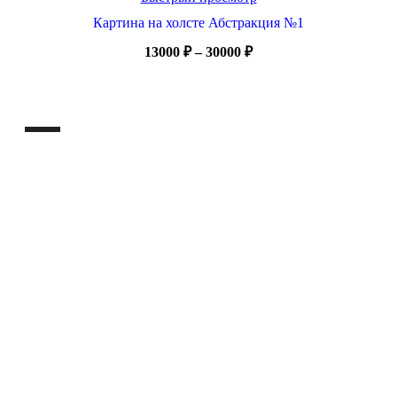
Картина на холсте Абстракция №1
Диапазон
13000
₽
–
30000
₽
цен:
13000 ₽
–
30000 ₽