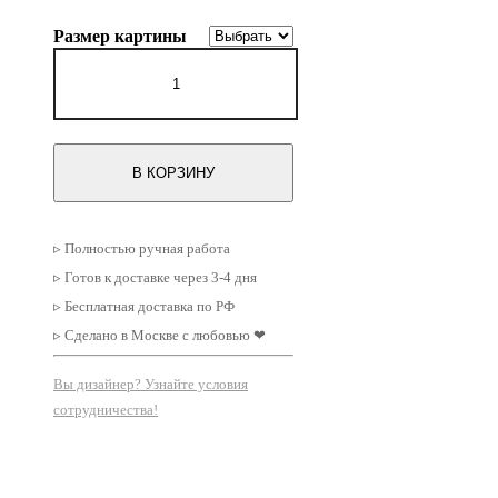
цен:
Размер картины
15000 ₽
Количество
–
товара
Картина
35000 ₽
на
холсте
квадратная
В КОРЗИНУ
Штрихи
№3
▹ Полностью ручная работа
▹ Готов к доставке через 3-4 дня
▹ Бесплатная доставка по РФ
▹ Сделано в Москве с любовью ❤
Вы дизайнер? Узнайте условия
сотрудничества!