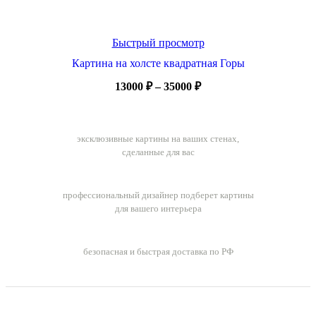
Быстрый просмотр
Картина на холсте квадратная Горы
Диапазон
13000
₽
–
35000
₽
цен:
13000 ₽
Ручная работа
–
эксклюзивные картины на ваших стенах,
35000 ₽
сделанные для вас
Бесплатный подбор картин
профессиональный дизайнер подберет картины
для вашего интерьера
Бесплатная доставка заказов
безопасная и быстрая доставка по РФ