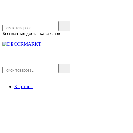
Найти:
Бесплатная доставка заказов
DECORMARKT
Картины для интерьера ручной работы
Найти:
Картины