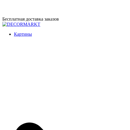
Перейти
Бесплатная доставка заказов
к
содержимому
DECORMARKT
Картины для интерьера ручной работы
Картины