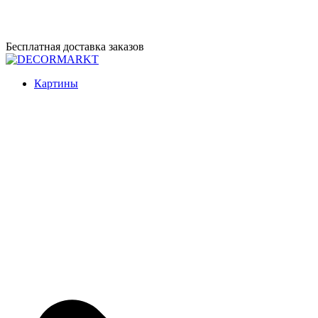
Перейти
Бесплатная доставка заказов
к
содержимому
DECORMARKT
Картины для интерьера ручной работы
Картины