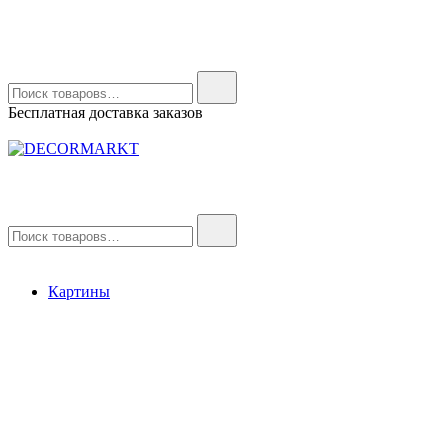
Найти:
Бесплатная доставка заказов
DECORMARKT
Картины для интерьера ручной работы
Найти:
Картины