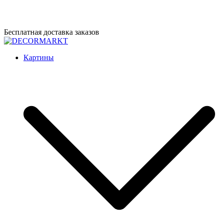
Перейти
Бесплатная доставка заказов
к
содержимому
DECORMARKT
Картины для интерьера ручной работы
Картины