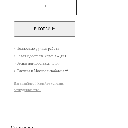
–
товара
Картина
35000 ₽
на
холсте
квадратная
В КОРЗИНУ
Горы
№1
▹ Полностью ручная работа
▹ Готов к доставке через 3-4 дня
▹ Бесплатная доставка по РФ
▹ Сделано в Москве с любовью ❤
Вы дизайнер? Узнайте условия
сотрудничества!
Описание