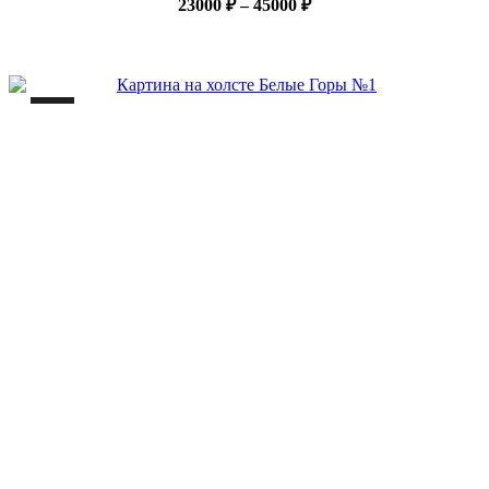
Диапазон
23000
₽
–
45000
₽
цен:
23000 ₽
–
45000 ₽