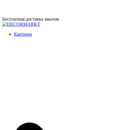
Перейти
Бесплатная доставка заказов
к
содержимому
DECORMARKT
Картины для интерьера ручной работы
Картины