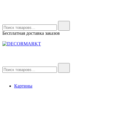
Найти:
Бесплатная доставка заказов
DECORMARKT
Картины для интерьера ручной работы
Найти:
Картины