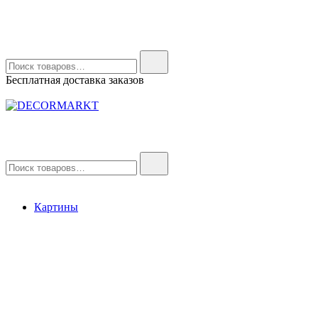
Найти:
Бесплатная доставка заказов
DECORMARKT
Картины для интерьера ручной работы
Найти:
Картины