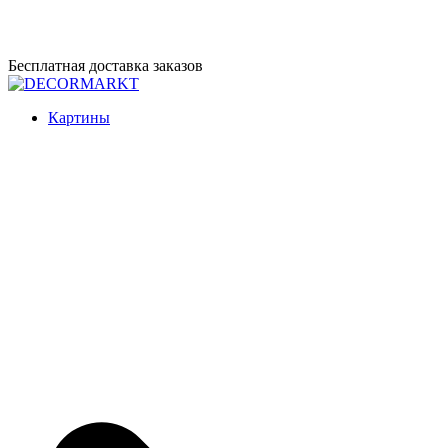
Перейти
Бесплатная доставка заказов
к
содержимому
DECORMARKT
Картины для интерьера ручной работы
Картины