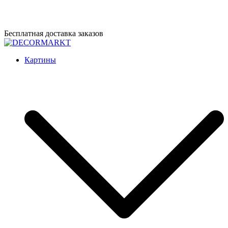
Перейти
Бесплатная доставка заказов
к
содержимому
DECORMARKT
Картины для интерьера ручной работы
Картины