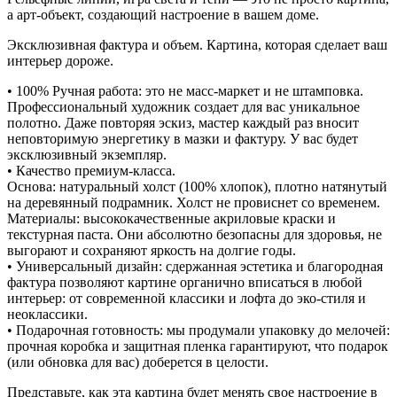
а арт-объект, создающий настроение в вашем доме.
Эксклюзивная фактура и объем. Картина, которая сделает ваш
интерьер дороже.
• 100% Ручная работа: это не масс-маркет и не штамповка.
Профессиональный художник создает для вас уникальное
полотно. Даже повторяя эскиз, мастер каждый раз вносит
неповторимую энергетику в мазки и фактуру. У вас будет
эксклюзивный экземпляр.
• Качество премиум-класса.
Основа: натуральный холст (100% хлопок), плотно натянутый
на деревянный подрамник. Холст не провиснет со временем.
Материалы: высококачественные акриловые краски и
текстурная паста. Они абсолютно безопасны для здоровья, не
выгорают и сохраняют яркость на долгие годы.
• Универсальный дизайн: сдержанная эстетика и благородная
фактура позволяют картине органично вписаться в любой
интерьер: от современной классики и лофта до эко-стиля и
неоклассики.
• Подарочная готовность: мы продумали упаковку до мелочей:
прочная коробка и защитная пленка гарантируют, что подарок
(или обновка для вас) доберется в целости.
Представьте, как эта картина будет менять свое настроение в