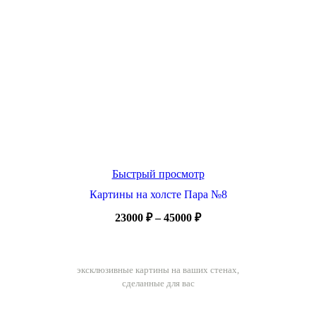
Быстрый просмотр
Картины на холсте Пара №8
Диапазон
23000
₽
–
45000
₽
цен:
23000 ₽
Ручная работа
–
эксклюзивные картины на ваших стенах,
45000 ₽
сделанные для вас
Бесплатный подбор картин