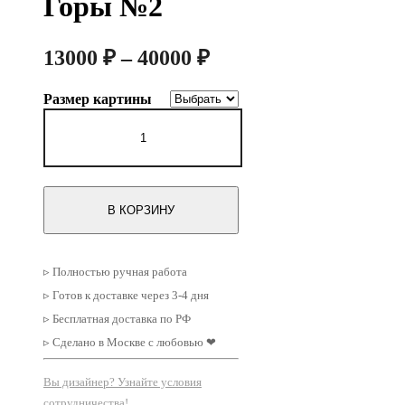
Горы №2
Диапазон
13000
₽
–
40000
₽
цен:
Размер картины
13000 ₽
Количество
–
товара
Картина
40000 ₽
на
холсте
Белые
В КОРЗИНУ
Горы
№2
▹ Полностью ручная работа
▹ Готов к доставке через 3-4 дня
▹ Бесплатная доставка по РФ
▹ Сделано в Москве с любовью ❤
Вы дизайнер? Узнайте условия
сотрудничества!