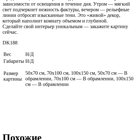
зависимости от освещения в течение дня. Утром — мягкий
свет подчеркнет нежность фактуры, вечером — рельефные
линии отбросят изысканные тени. Это «живой» декор,
который наполнит комнату объемом и глубиной.
Сделайте свой интерьер уникальным — закажите картину
сейчас.
DK188
Вес
Н/Д
Габариты
Н/Д
50х70 см, 70х100 см, 100х150 см, 50х70 см — В
Размер
обрамлении, 70х100 см — В обрамлении, 100х150
картины
см — В обрамлении
Похожие