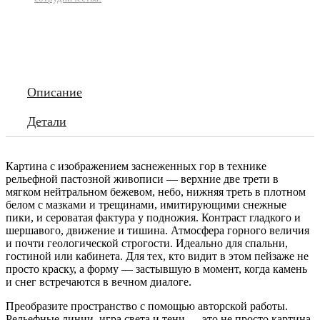
Описание
Детали
Картина с изображением заснеженных гор в технике
рельефной пастозной живописи — верхние две трети в
мягком нейтральном бежевом, небо, нижняя треть в плотном
белом с мазками и трещинами, имитирующими снежные
пики, и сероватая фактура у подножия. Контраст гладкого и
шершавого, движение и тишина. Атмосфера горного величия
и почти геологической строгости. Идеально для спальни,
гостиной или кабинета. Для тех, кто видит в этом пейзаже не
просто краску, а форму — застывшую в момент, когда камень
и снег встречаются в вечном диалоге.
Преобразите пространство с помощью авторской работы.
Рельефные линии, игра света и тени — это не просто картина,