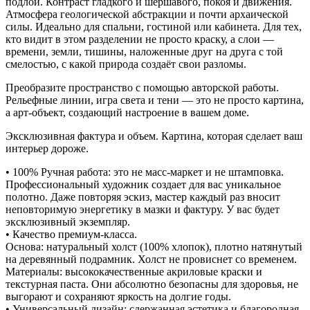
подлой. Контраст гладкого и шершавого, покоя и движения.
Атмосфера геологической абстракции и почти архаической
силы. Идеально для спальни, гостиной или кабинета. Для тех,
кто видит в этом разделении не просто краску, а слои —
времени, земли, тишины, наложенные друг на друга с той
смелостью, с какой природа создаёт свои разломы.
Преобразите пространство с помощью авторской работы.
Рельефные линии, игра света и тени — это не просто картина,
а арт-объект, создающий настроение в вашем доме.
Эксклюзивная фактура и объем. Картина, которая сделает ваш
интерьер дороже.
• 100% Ручная работа: это не масс-маркет и не штамповка.
Профессиональный художник создает для вас уникальное
полотно. Даже повторяя эскиз, мастер каждый раз вносит
неповторимую энергетику в мазки и фактуру. У вас будет
эксклюзивный экземпляр.
• Качество премиум-класса.
Основа: натуральный холст (100% хлопок), плотно натянутый
на деревянный подрамник. Холст не провиснет со временем.
Материалы: высококачественные акриловые краски и
текстурная паста. Они абсолютно безопасны для здоровья, не
выгорают и сохраняют яркость на долгие годы.
• Универсальный дизайн: сдержанная эстетика и благородная