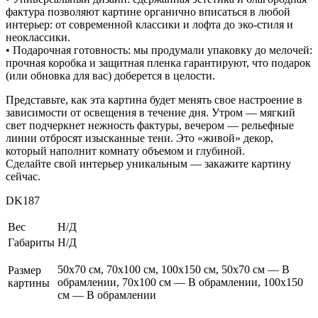
фактура позволяют картине органично вписаться в любой
интерьер: от современной классики и лофта до эко-стиля и
неоклассики.
• Подарочная готовность: мы продумали упаковку до мелочей:
прочная коробка и защитная пленка гарантируют, что подарок
(или обновка для вас) доберется в целости.
Представьте, как эта картина будет менять свое настроение в
зависимости от освещения в течение дня. Утром — мягкий
свет подчеркнет нежность фактуры, вечером — рельефные
линии отбросят изысканные тени. Это «живой» декор,
который наполнит комнату объемом и глубиной.
Сделайте свой интерьер уникальным — закажите картину
сейчас.
DK187
Вес
Н/Д
Габариты
Н/Д
50х70 см, 70х100 см, 100х150 см, 50х70 см — В
Размер
обрамлении, 70х100 см — В обрамлении, 100х150
картины
см — В обрамлении