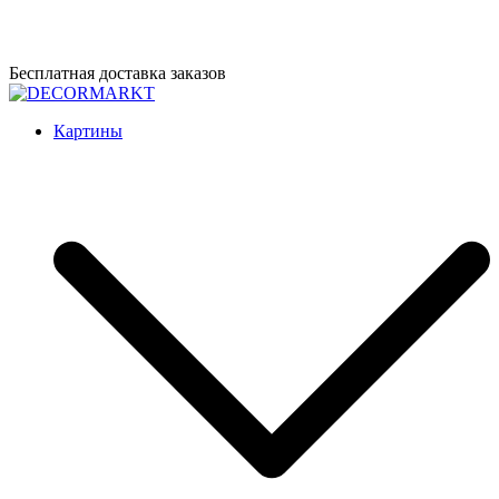
Перейти
Бесплатная доставка заказов
к
содержимому
DECORMARKT
Картины для интерьера ручной работы
Картины