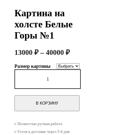
Картина на
холсте Белые
Горы №1
Диапазон
13000
₽
–
40000
₽
цен:
Размер картины
13000 ₽
Количество
–
товара
Картина
40000 ₽
на
холсте
Белые
В КОРЗИНУ
Горы
№1
▹ Полностью ручная работа
▹ Готов к доставке через 3-4 дня