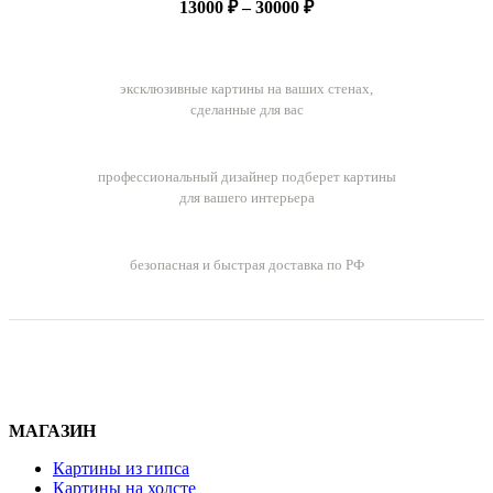
Диапазон
13000
₽
–
30000
₽
цен:
13000 ₽
Ручная работа
–
эксклюзивные картины на ваших стенах,
30000 ₽
сделанные для вас
Бесплатный подбор картин
профессиональный дизайнер подберет картины
для вашего интерьера
Бесплатная доставка заказов
безопасная и быстрая доставка по РФ
МАГАЗИН
Картины из гипса
Картины на холсте