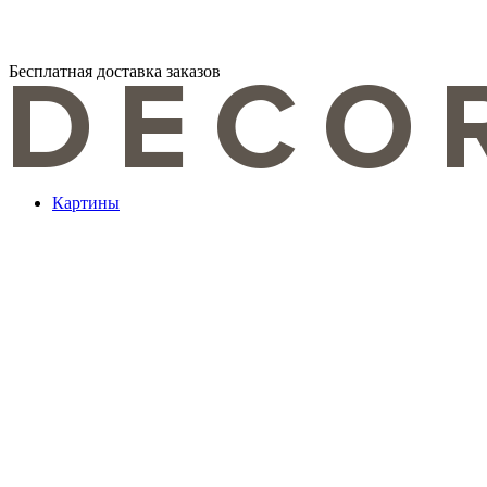
Перейти
Бесплатная доставка заказов
к
содержимому
DECORMARKT
Картины для интерьера ручной работы
Картины