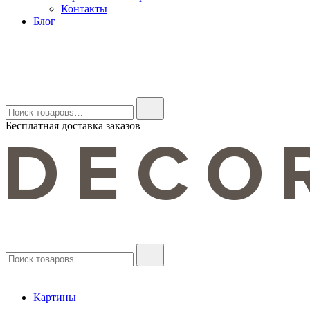
Контакты
Блог
Найти:
Бесплатная доставка заказов
DECORMARKT
Картины для интерьера ручной работы
Найти:
Картины