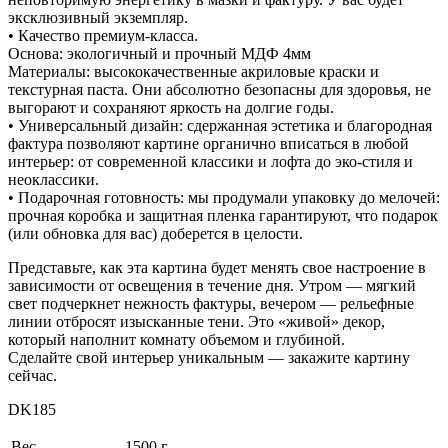
эксклюзивный экземпляр.
• Качество премиум-класса.
Основа: экологичный и прочный МДФ 4мм
Материалы: высококачественные акриловые краски и
текстурная паста. Они абсолютно безопасны для здоровья, не
выгорают и сохраняют яркость на долгие годы.
• Универсальный дизайн: сдержанная эстетика и благородная
фактура позволяют картине органично вписаться в любой
интерьер: от современной классики и лофта до эко-стиля и
неоклассики.
• Подарочная готовность: мы продумали упаковку до мелочей:
прочная коробка и защитная пленка гарантируют, что подарок
(или обновка для вас) доберется в целости.
Представьте, как эта картина будет менять свое настроение в
зависимости от освещения в течение дня. Утром — мягкий
свет подчеркнет нежность фактуры, вечером — рельефные
линии отбросят изысканные тени. Это «живой» декор,
который наполнит комнату объемом и глубиной.
Сделайте свой интерьер уникальным — закажите картину
сейчас.
DK185
Вес
1500 г