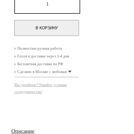
20000 ₽
товара
Картина
для
интерьера
Журавль
В КОРЗИНУ
▹ Полностью ручная работа
▹ Готов к доставке через 3-4 дня
▹ Бесплатная доставка по РФ
▹ Сделано в Москве с любовью ❤
Вы дизайнер? Узнайте условия
сотрудничества!
Описание