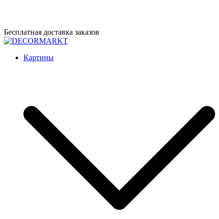
Перейти
Бесплатная доставка заказов
к
содержимому
DECORMARKT
Картины для интерьера ручной работы
Картины