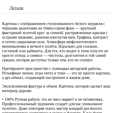
Детали
Картина с изображением стилизованного белого журавля с
чёрными акцентами на тёмно-сером фоне — крупный
фактурный золотой круг за спиной, расправленные крылья с
острыми мазками, длинная изогнутая шея. Графика, контраст
и почти сакральная сила. Атмосфера мифологического
минимализма и вечного полёта. Идеально для спальни,
гостиной или кабинета. Для тех, кто видит в этом силуэте не
просто птицу, а символ — чистоты, долголетия и той самой
грации, которая доступна только тем, кто не спешит.
Преобразите пространство с помощью авторской работы.
Рельефные линии, игра света и тени — это не просто картина,
а арт-объект, создающий настроение в вашем доме.
Эксклюзивная фактура и объем. Картина, которая сделает ваш
интерьер дороже.
• 100% Ручная работа: это не масс-маркет и не штамповка.
Профессиональный художник создает для вас уникальное
полотно. Даже повторяя эскиз, мастер каждый раз вносит
неповторимую энергетику в мазки и фактуру. У вас будет