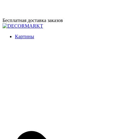
Перейти
Бесплатная доставка заказов
к
содержимому
DECORMARKT
Картины для интерьера ручной работы
Картины