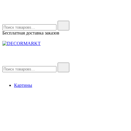
Найти:
Бесплатная доставка заказов
DECORMARKT
Картины для интерьера ручной работы
Найти:
Картины