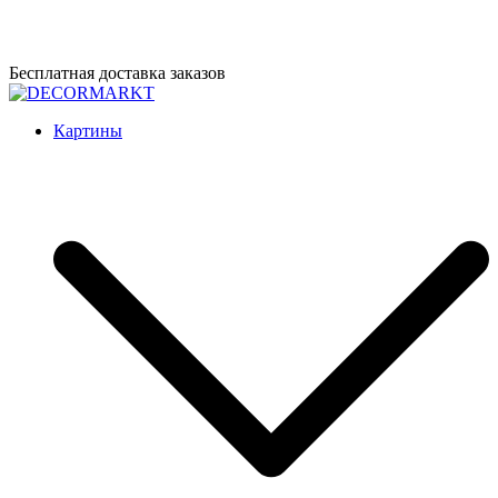
Перейти
Бесплатная доставка заказов
к
содержимому
DECORMARKT
Картины для интерьера ручной работы
Картины