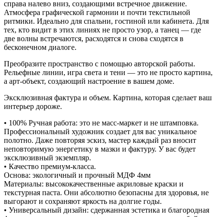
справа налево вниз, создающими встречное движение.
Атмосфера графической гармонии и почти текстильной
ритмики. Идеально для спальни, гостиной или кабинета. Для
тех, кто видит в этих линиях не просто узор, а танец — где
две волны встречаются, расходятся и снова сходятся в
бесконечном диалоге.
Преобразите пространство с помощью авторской работы.
Рельефные линии, игра света и тени — это не просто картина,
а арт-объект, создающий настроение в вашем доме.
Эксклюзивная фактура и объем. Картина, которая сделает ваш
интерьер дороже.
• 100% Ручная работа: это не масс-маркет и не штамповка.
Профессиональный художник создает для вас уникальное
полотно. Даже повторяя эскиз, мастер каждый раз вносит
неповторимую энергетику в мазки и фактуру. У вас будет
эксклюзивный экземпляр.
• Качество премиум-класса.
Основа: экологичный и прочный МДФ 4мм
Материалы: высококачественные акриловые краски и
текстурная паста. Они абсолютно безопасны для здоровья, не
выгорают и сохраняют яркость на долгие годы.
• Универсальный дизайн: сдержанная эстетика и благородная