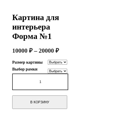
Картина для
интерьера
Форма №1
Диапазон
10000
₽
–
20000
₽
цен:
Размер картины
10000 ₽
Выбор рамки
–
Количество
20000 ₽
товара
Картина
для
интерьера
Форма
В КОРЗИНУ
№1