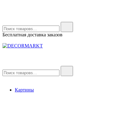
Найти:
Бесплатная доставка заказов
DECORMARKT
Картины для интерьера ручной работы
Найти:
Картины