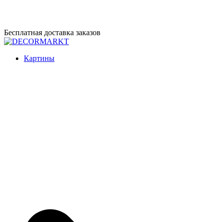
Перейти
Бесплатная доставка заказов
к
содержимому
DECORMARKT
Картины для интерьера ручной работы
Картины